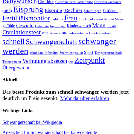
Babywunsch
Clearblue
Clearblue Fertilitätsmonitor
Docosahexaensäure
Eisprung
Eisprung Rechner
Ernährung
(DHA)
Erfahrungen
Frau
Fertilitätsmonitor
Folsäure
Fruchtbarkeitstest für den Mann
Mann
Gewicht
gefühle
Kinderwunsch
Gutschein
Impfungen
mit 40
Ovulationstest
PCO
Persona
Pille
Polyzystisches Ovarialsyndrom
schwanger
schnell
Schwangerschaft
werden
Sport
sekundäre Infertilität
Spermienqualität
Temperaturmethode
Zeitpunkt
Verhütung absetzen
Thermometer
wie
Übergewicht
Aktuell
Das
beste Produkt zum schnell schwanger werden
jetzt
deutlich im Preis gesenkt:
Mehr darüber erfahren
Wichtige Links
Schwangerschaft bei Wikipedia
Anzeichen für Schwangerschaft bei babycenter.de